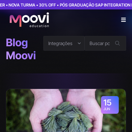
• NOVA TURMA • 30% OFF •
PÓS GRADUAÇÃO SAP INTEGRATION DEV
Blog
Moovi
15
JUN