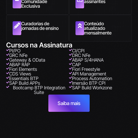
Comunidade
assinantes
Exclusiva
Curadorias de
Conteúdo
jornadas de ensino
atualizado
mensalmente
Cursos na Assinatura
PI/PO
CI/CPI
GRC NFe
DRC NFe
Gateway & OData
ABAP S/4HANA
ABAP RAP
CAP
Fiori Elements
Fiori Freestyle
CDS Views
API Management
Essentials BTP
Process Automation
SAP Build APPs
Imersão BTP CPI
Bootcamp BTP Integration
SAP Build Workzone
Suite
Saiba mais