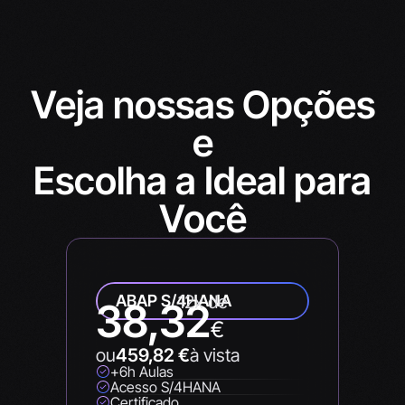
Veja nossas Opções
e
Escolha a Ideal para
Você
ABAP S/4HANA
12x de
38,32
€
ou
459,82
€
à vista
+6h Aulas
Acesso S/4HANA
Certificado