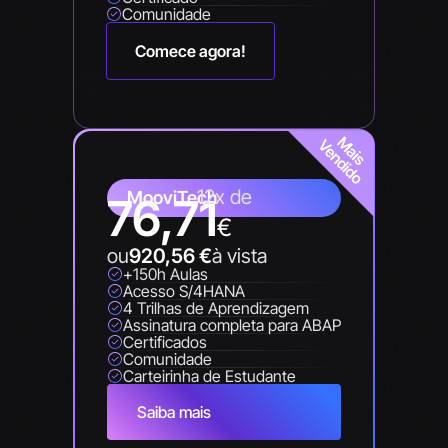
Comunidade
Comece agora!
12x de
MooviTech
76,71
€
ou
920,56
€
à vista
+150h Aulas​
Acesso S/4HANA
4 Trilhas de Aprendizagem
Assinatura completa para ABAP​
Certificados
Comunidade
Carteirinha de Estudante
Saiba mais