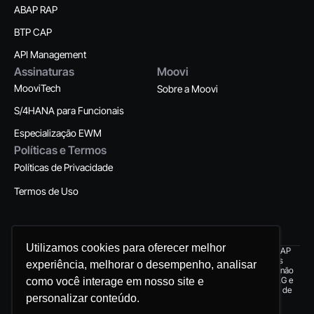
ABAP RAP
BTP CAP
API Management
Assinaturas
Moovi
MooviTech
Sobre a Moovi
S/4HANA para Funcionais
Especialização EWM
Políticas e Termos
Políticas de Privacidade
Termos de Uso
Utilizamos cookies para oferecer melhor
Utilizamos cookies para oferecer melhor
SAP®, ABAP®, Fiori®, SAP HANA®, SAP
© 2025 Moovi Education.
S/4HANA® são marcas registradas
experiência, melhorar o desempenho, analisar
experiência, melhorar o desempenho, analisar
All Rights Reserved.
mundialmente pela SAP AG. A Moovi não
possui qualquer relação com a SAP AG e
como você interage em nosso site e
como você interage em nosso site e
todos os conteúdos são produzidos de
personalizar conteúdo.
personalizar conteúdo.
forma independente.