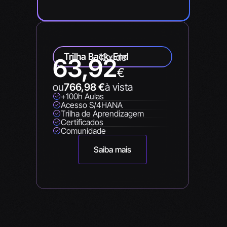
Trilha Back-End
12x de
63,92
€
ou
766,98
€
à vista
+100h Aulas
Acesso S/4HANA
Trilha de Aprendizagem
Certificados
Comunidade
Saiba mais