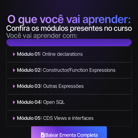
O que você vai aprender:
Confira os módulos presentes no curso
#SAP
#ABAP
Eric Cassaro
Você vai aprender com:
22 anos com ABAP e afins nos sistemas SAP.
Módulo 01:
Online declarations
Módulo 02:
Constructor/Function Expressions
Módulo 03:
Outras Expressões
Módulo 04:
Open SQL
Módulo 05:
CDS Views e interfaces
Baixar Ementa Completa