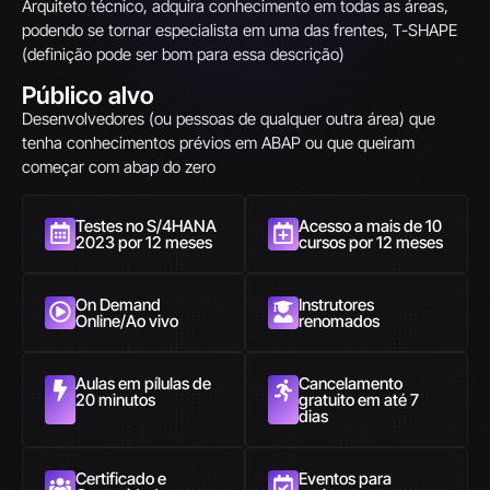
Arquiteto técnico, adquira conhecimento em todas as áreas,
podendo se tornar especialista em uma das frentes, T-SHAPE
(definição pode ser bom para essa descrição)
Público alvo
Desenvolvedores (ou pessoas de qualquer outra área) que
tenha conhecimentos prévios em ABAP ou que queiram
começar com abap do zero
Testes no S/4HANA
Acesso a mais de 10
2023 por 12 meses
cursos por 12 meses
On Demand
Instrutores
Online/Ao vivo
renomados
Aulas em pílulas de
Cancelamento
20 minutos
gratuito em até 7
dias
Certificado e
Eventos para