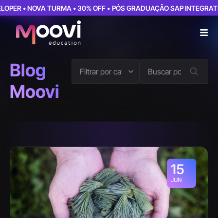
ER • NOVA TURMA • 30% OFF •
PÓS GRADUAÇÃO SAP INTEGRATION 
Blog
Moovi
15
JUN