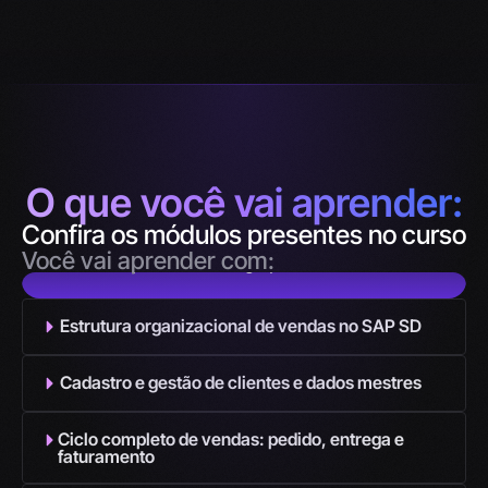
O que você vai aprender:
Confira os módulos presentes no curso
#SAP
Danilo Oliveira
Você vai aprender com:
Consultor Especialista em Integração de Sistemas
Estrutura organizacional de vendas no SAP SD
Cadastro e gestão de clientes e dados mestres
Ciclo completo de vendas: pedido, entrega e
faturamento